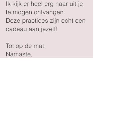
Ik kijk er heel erg naar uit je
te mogen ontvangen.
Deze practices zijn echt een
cadeau aan jezelf!
Tot op de mat,
Namaste,
Sigrid
SIGRID VAN TASSEL
Transformational Yoga & Tantra
Spaceholder
Adem coach
If you don't know where you are going
any road will get you there